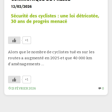
l
u
s
v
e
r
t
,
p
+1
l
u
Alors que le nombre de cyclistes tué·es sur les
s
c
routes a augmenté en 2025 et que 40 000 km
y
d’aménagements …
c
l
a
+1
b
l
SÉCURITÉ
AUC
13 FÉVRIER 2026
0
e
DES
COM
.
CYCLISTES
SUR
–
SÉCU
DÉTRICOTAGE
DES