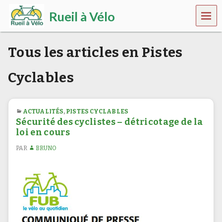
MEN
Rueil à Vélo
U
P
o
Tous les articles en Pistes
u
r
u
Cyclables
n
R
u
e
ACTUALITÉS
,
PISTES CYCLABLES
i
Sécurité des cyclistes – détricotage de la
l
loi en cours
p
l
PAR
BRUNO
u
s
s
û
r
,
p