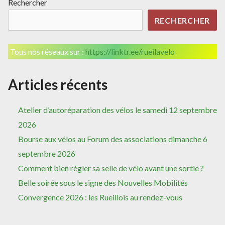
Rechercher
DE
CYCL
LA
–
RECHERCHER
LOI
DÉTR
EN
DE
Tous nos réseaux sur :
https://linktr.ee/rueilavelo
COURS
LA
LOI
EN
Articles récents
COU
Atelier d’autoréparation des vélos le samedi 12 septembre
2026
Bourse aux vélos au Forum des associations dimanche 6
septembre 2026
Comment bien régler sa selle de vélo avant une sortie ?
Belle soirée sous le signe des Nouvelles Mobilités
Convergence 2026 : les Rueillois au rendez-vous